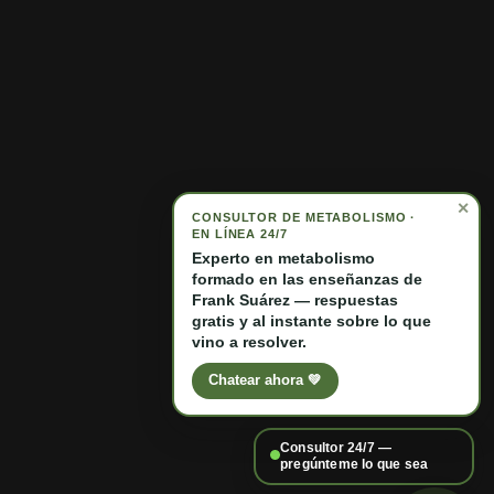
Manténgase informado con nuestro boletín
✕
CONSULTOR DE METABOLISMO ·
Suscríbete y obtén un descuento
EN LÍNEA 24/7
Experto en metabolismo
Facebook
X (Twitter)
Instagram
YouTube
TikTok
LinkedIn
formado en las enseñanzas de
Frank Suárez — respuestas
gratis y al instante sobre lo que
vino a resolver.
Chatear ahora 💚
★★★★★
100,000+ valoraciones en Amazon US
★★★★★
5.0 · reseñas de Google
Consultor 24/7 —
Español
Idioma
pregúnteme lo que sea