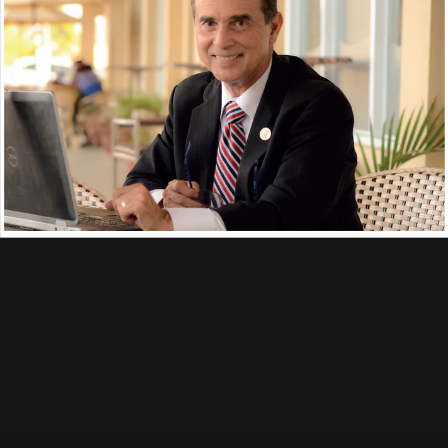
support@naturalslim.eu
Envío rápido
y gratuito
Obtenga envío gratuito en pedidos
de €50 o más
Entrega
| Track & Trace
Plazo de entrega:
3-6 días laborables.
Track&Trace:
Cada pedido recibe un código track&trace, obviamente.
Pago
seguro
Sus datos de pago se procesan de forma segura
Póngase en contacto con
Políticas
Menú de privacidad
Información de envío